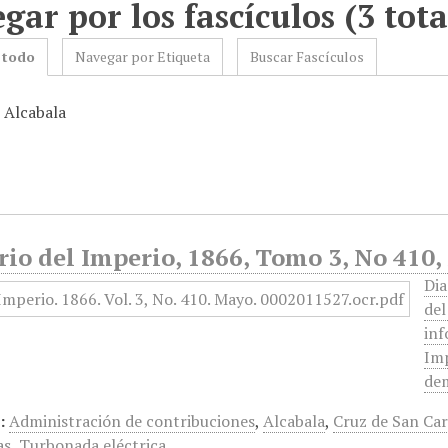
gar por los fascículos (3 tota
 todo
Navegar por Etiqueta
Buscar Fascículos
: Alcabala
rio del Imperio, 1866, Tomo 3, No 410
Dia
del
inf
Imp
dem
:
Administración de contribuciones
,
Alcabala
,
Cruz de San Car
as
,
Turbonada eléctrica