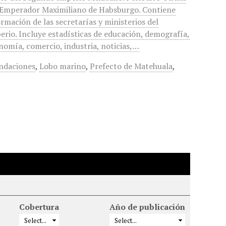
 Emperador Maximiliano de Habsburgo. Contiene
ormación de las secretarías y ministerios del
erio. Incluye estadísticas de educación, demografía,
nomía, comercio, industria, noticias,…
ndaciones
,
Lobo marino
,
Prefecto de Matehuala
,
Cobertura
Año de publicación