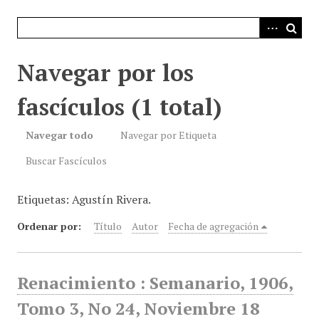
i
n
c
i
Navegar por los
p
a
fascículos (1 total)
l
Navegar todo
Navegar por Etiqueta
Buscar Fascículos
Etiquetas: Agustín Rivera.
Ordenar por:
Título
Autor
Fecha de agregación
Renacimiento : Semanario, 1906,
Tomo 3, No 24, Noviembre 18