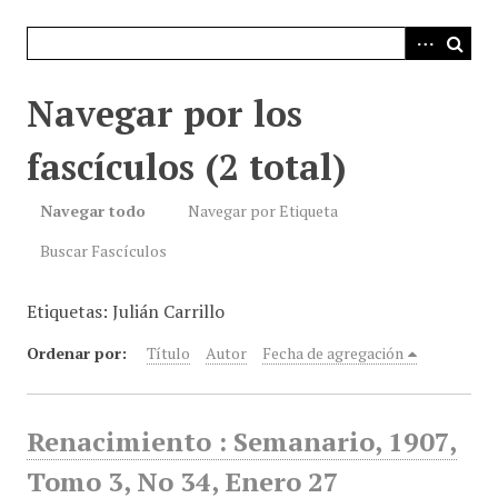
i
n
c
i
Navegar por los
p
a
fascículos (2 total)
l
Navegar todo
Navegar por Etiqueta
Buscar Fascículos
Etiquetas: Julián Carrillo
Ordenar por:
Título
Autor
Fecha de agregación
Renacimiento : Semanario, 1907,
Tomo 3, No 34, Enero 27