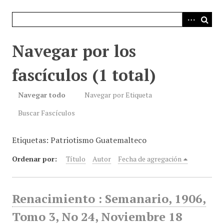
i
n
c
i
Navegar por los
p
a
fascículos (1 total)
l
Navegar todo
Navegar por Etiqueta
Buscar Fascículos
Etiquetas: Patriotismo Guatemalteco
Ordenar por:
Título
Autor
Fecha de agregación
Renacimiento : Semanario, 1906,
Tomo 3, No 24, Noviembre 18