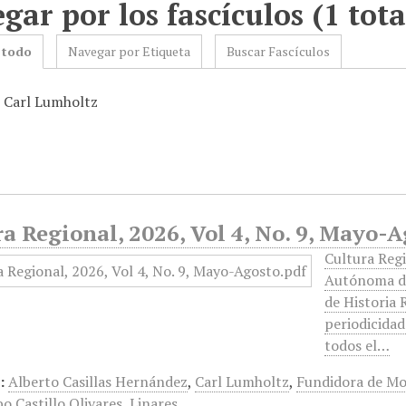
gar por los fascículos (1 tota
 todo
Navegar por Etiqueta
Buscar Fascículos
: Carl Lumholtz
a Regional, 2026, Vol 4, No. 9, Mayo-
Cultura Regi
Autónoma de
de Historia 
periodicidad
todos el…
:
Alberto Casillas Hernández
,
Carl Lumholtz
,
Fundidora de Mo
o Castillo Olivares
,
Linares