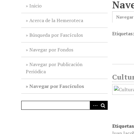
Nave
i
Inicio
n
Navegar
c
Acerca de la Hemeroteca
i
Etiquetas
p
Búsqueda por Fascículos
a
l
Navegar por Fondos
Navegar por Publicación
Periódica
Cultur
Navegar por Fascículos
Etiquetas
Juan Jacob