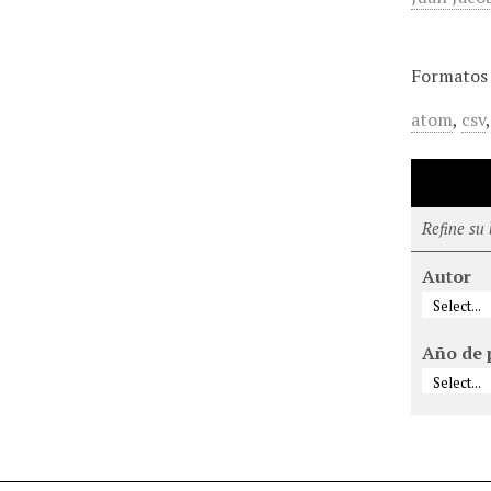
Formatos 
atom
,
csv
Refine su
Autor
Año de 