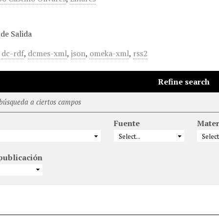
de Salida
,
dc-rdf
,
dcmes-xml
,
json
,
omeka-xml
,
rss2
Refine search
 búsqueda a ciertos campos
Fuente
Mater
publicación