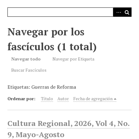
i
n
c
i
Navegar por los
p
a
fascículos (1 total)
l
Navegar todo
Navegar por Etiqueta
Buscar Fascículos
Etiquetas: Guerras de Reforma
Ordenar por:
Título
Autor
Fecha de agregación
Cultura Regional, 2026, Vol 4, No.
9, Mayo-Agosto