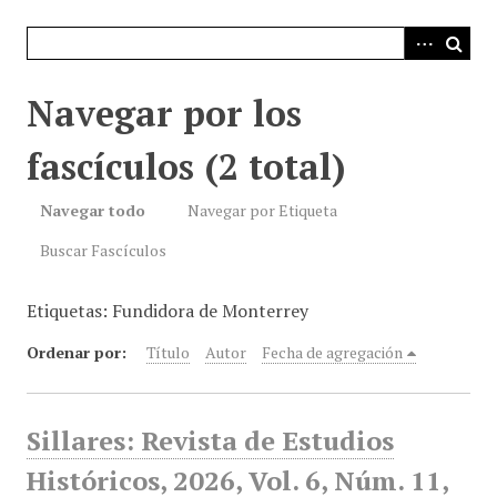
i
n
c
i
Navegar por los
p
a
fascículos (2 total)
l
Navegar todo
Navegar por Etiqueta
Buscar Fascículos
Etiquetas: Fundidora de Monterrey
Ordenar por:
Título
Autor
Fecha de agregación
Sillares: Revista de Estudios
Históricos, 2026, Vol. 6, Núm. 11,