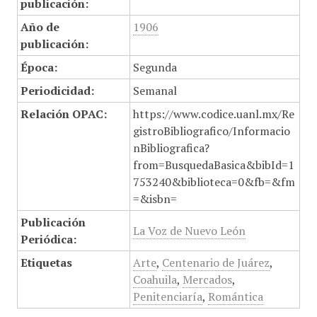
publicación:
Año de
1906
publicación:
Época:
Segunda
Periodicidad:
Semanal
Relación OPAC:
https://www.codice.uanl.mx/Re
gistroBibliografico/Informacio
nBibliografica?
from=BusquedaBasica&bibId=1
753240&biblioteca=0&fb=&fm
=&isbn=
Publicación
La Voz de Nuevo León
Periódica:
Etiquetas
Arte
,
Centenario de Juárez
,
Coahuila
,
Mercados
,
Penitenciaría
,
Romántica