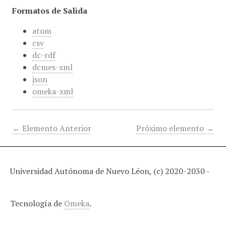
Formatos de Salida
atom
csv
dc-rdf
dcmes-xml
json
omeka-xml
← Elemento Anterior
Próximo elemento →
Universidad Autónoma de Nuevo Léon, (c) 2020-2030 -
Tecnología de
Omeka
.