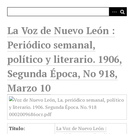
i
n
c
i
La Voz de Nuevo León :
p
a
Periódico semanal,
l
político y literario. 1906,
Segunda Época, No 918,
Marzo 10
Título:
La Voz de Nuevo León :