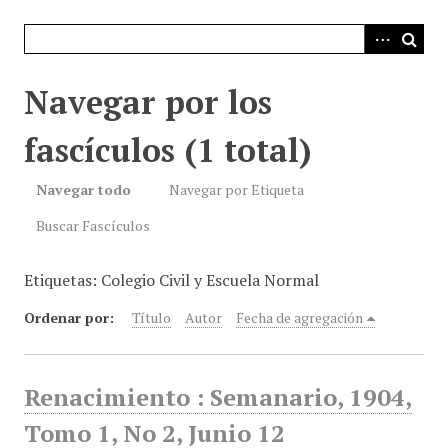
i
n
c
i
Navegar por los
p
a
fascículos (1 total)
l
Navegar todo
Navegar por Etiqueta
Buscar Fascículos
Etiquetas: Colegio Civil y Escuela Normal
Ordenar por:
Título
Autor
Fecha de agregación
Renacimiento : Semanario, 1904,
Tomo 1, No 2, Junio 12