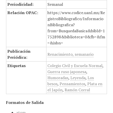
Periodicidad:
Semanal
Relación OPAC:
https://www.codice.uanl.mx/Re
gistroBibliografico/Informacio
nBibliografica?
from=BusquedaBasica&bibId=1
752898&biblioteca=0&fb=&fm
=&isbn=
Publicación
Renacimiento, semanario
Periódica:
Etiquetas
Colegio Civil y Escuela Normal
,
Guerra ruso japonesa
,
Humoradas
,
Leyenda
,
Los
besos
,
Pensamientos
,
Plata en
el Japón
,
Ramón Corral
Formatos de Salida
atom