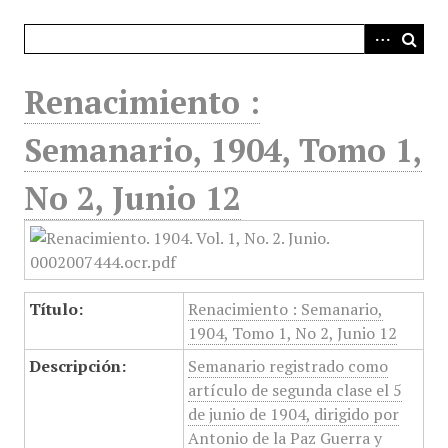
i
n
c
i
Renacimiento :
p
a
Semanario, 1904, Tomo 1,
l
No 2, Junio 12
Título:
Renacimiento : Semanario,
1904, Tomo 1, No 2, Junio 12
Descripción:
Semanario registrado como
artículo de segunda clase el 5
de junio de 1904, dirigido por
Antonio de la Paz Guerra y