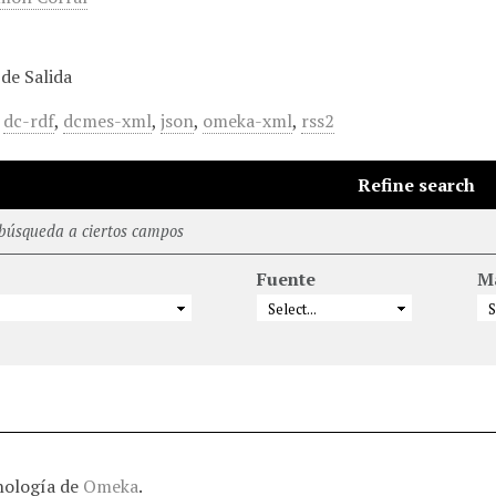
de Salida
,
dc-rdf
,
dcmes-xml
,
json
,
omeka-xml
,
rss2
Refine search
 búsqueda a ciertos campos
Fuente
M
nología de
Omeka
.