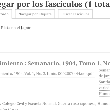
gar por los fascículos (1 tota
 todo
Navegar por Etiqueta
Buscar Fascículos
 Plata en el Japón
miento : Semanario, 1904, Tomo 1, No 
Semana
de jun
Santia
varied
Humo
:
Colegio Civil y Escuela Normal
,
Guerra ruso japonesa
,
Humor
món Corral