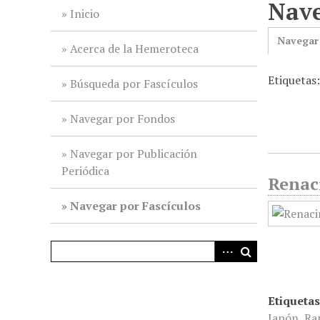
Nave
i
Inicio
n
Navegar
c
Acerca de la Hemeroteca
i
Etiquetas:
p
Búsqueda por Fascículos
a
l
Navegar por Fondos
Navegar por Publicación
Periódica
Renaci
Navegar por Fascículos
Etiquetas
Japón
,
Ra