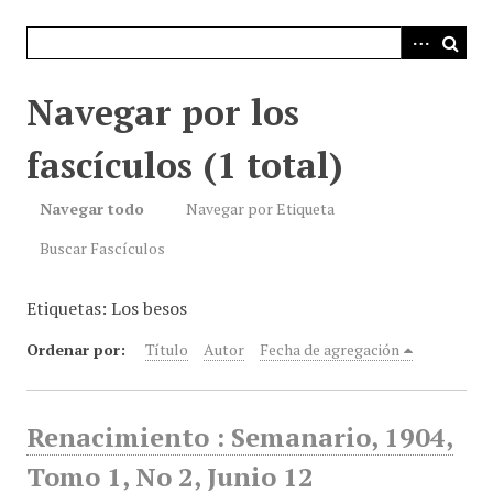
i
n
c
i
Navegar por los
p
a
fascículos (1 total)
l
Navegar todo
Navegar por Etiqueta
Buscar Fascículos
Etiquetas: Los besos
Ordenar por:
Título
Autor
Fecha de agregación
Renacimiento : Semanario, 1904,
Tomo 1, No 2, Junio 12