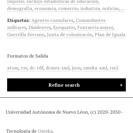
Imperio. Incluye estadísticas de educación,
demografía, economía, comercio, industria, noticias,…
Etiquetas:
Agentes consulares
,
Comandantes
militares
,
Disidentes
,
Exequatúr
,
Fontaería mayor
,
Guerrilla Serrano
,
Junta de colonizacón
,
Plan de Iguala
Formatos de Salida
atom
,
csv
,
dc-rdf
,
dcmes-xml
,
json
,
omeka-xml
,
rss2
Refine search
Universidad Autónoma de Nuevo Léon, (c) 2020-2030 -
Tecnología de
Omeka
.