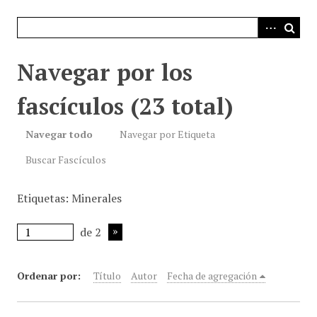
i
n
c
i
Navegar por los
p
a
fascículos (23 total)
l
Navegar todo
Navegar por Etiqueta
Buscar Fascículos
Etiquetas: Minerales
de 2
Ordenar por:
Título
Autor
Fecha de agregación