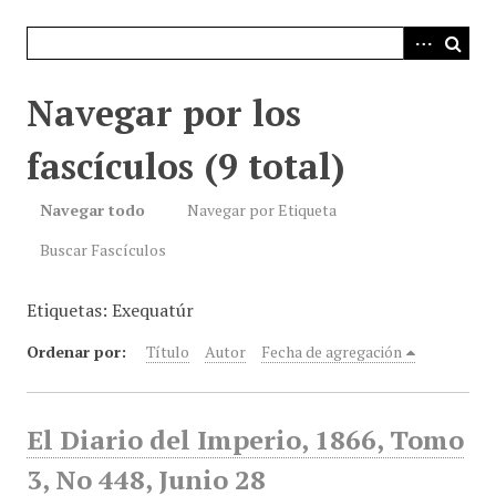
i
n
c
i
Navegar por los
p
a
fascículos (9 total)
l
Navegar todo
Navegar por Etiqueta
Buscar Fascículos
Etiquetas: Exequatúr
Ordenar por:
Título
Autor
Fecha de agregación
El Diario del Imperio, 1866, Tomo
3, No 448, Junio 28