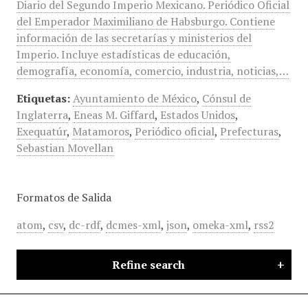
Diario del Segundo Imperio Mexicano. Periódico Oficial
del Emperador Maximiliano de Habsburgo. Contiene
información de las secretarías y ministerios del
Imperio. Incluye estadísticas de educación,
demografía, economía, comercio, industria, noticias,…
Etiquetas:
Ayuntamiento de México
,
Cónsul de
Inglaterra
,
Eneas M. Giffard
,
Estados Unidos
,
Exequatúr
,
Matamoros
,
Periódico oficial
,
Prefecturas
,
Sebastian Movellan
Formatos de Salida
atom
,
csv
,
dc-rdf
,
dcmes-xml
,
json
,
omeka-xml
,
rss2
Refine search