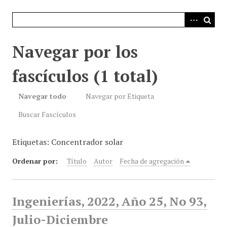
i
n
c
i
Navegar por los
p
a
fascículos (1 total)
l
Navegar todo
Navegar por Etiqueta
Buscar Fascículos
Etiquetas: Concentrador solar
Ordenar por:
Título
Autor
Fecha de agregación
Ingenierías, 2022, Año 25, No 93,
Julio-Diciembre