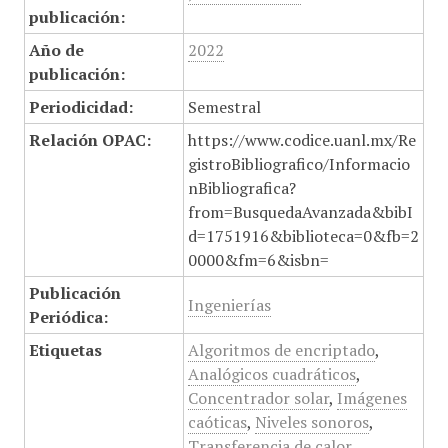
publicación:
Año de
2022
publicación:
Periodicidad:
Semestral
Relación OPAC:
https://www.codice.uanl.mx/Re
gistroBibliografico/Informacio
nBibliografica?
from=BusquedaAvanzada&bibI
d=1751916&biblioteca=0&fb=2
0000&fm=6&isbn=
Publicación
Ingenierías
Periódica:
Etiquetas
Algoritmos de encriptado
,
Analógicos cuadráticos
,
Concentrador solar
,
Imágenes
caóticas
,
Niveles sonoros
,
Transferencia de calor