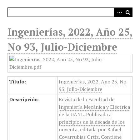
i
n
c
i
Ingenierías, 2022, Año 25,
p
a
No 93, Julio-Diciembre
l
Título:
Ingenierías, 2022, Año 25, No
93, Julio-Diciembre
Descripción:
Revista de la Facultad de
Ingeniería Mecánica y Eléctrica
de la UANL. Publicada a
principios de la década de los
noventa, editada por Rafael
Covarrubias Ortiz. Contiene