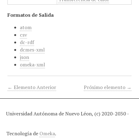
Formatos de Salida
atom
csv
dc-rdf
dcmes-xml
json
omeka-xml
← Elemento Anterior
Próximo elemento →
Universidad Autónoma de Nuevo Léon, (c) 2020-2030 -
Tecnología de
Omeka
.