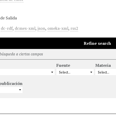
de Salida
,
dc-rdf
,
dcmes-xml
,
json
,
omeka-xml
,
rss2
Refine search
 búsqueda a ciertos campos
Fuente
Materia
publicación