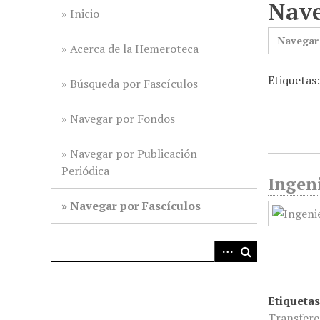
Nave
i
Inicio
n
Navegar
c
Acerca de la Hemeroteca
i
Etiquetas
p
Búsqueda por Fascículos
a
l
Navegar por Fondos
Navegar por Publicación
Periódica
Ingeni
Navegar por Fascículos
Etiquetas
Transfere