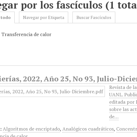
gar por los fascículos (1 tota
 todo
Navegar por Etiqueta
Buscar Fascículos
: Transferencia de calor
erías, 2022, Año 25, No 93, Julio-Dici
Revista de l
UANL. Public
editada por 
sobre las ac
de…
:
Algoritmos de encriptado
,
Analógicos cuadráticos
,
Concentr
ncia de calor