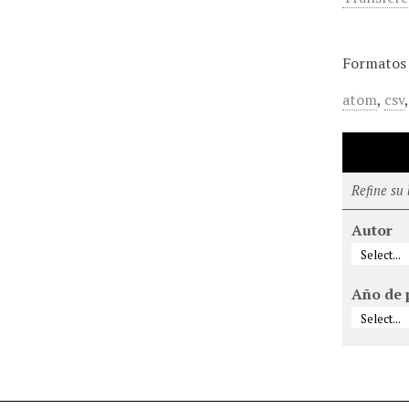
Formatos 
atom
,
csv
Refine su
Autor
Año de 