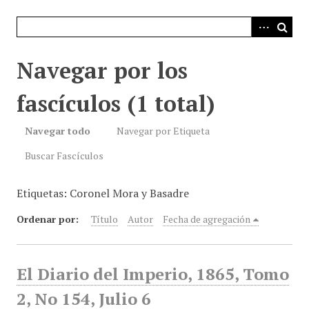
i
n
c
i
Navegar por los
p
a
fascículos (1 total)
l
Navegar todo
Navegar por Etiqueta
Buscar Fascículos
Etiquetas: Coronel Mora y Basadre
Ordenar por:
Título
Autor
Fecha de agregación
El Diario del Imperio, 1865, Tomo
2, No 154, Julio 6