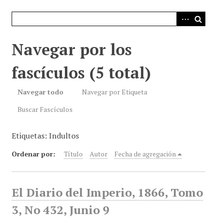
i
n
c
i
Navegar por los
p
a
fascículos (5 total)
l
Navegar todo
Navegar por Etiqueta
Buscar Fascículos
Etiquetas: Indultos
Ordenar por:
Título
Autor
Fecha de agregación
El Diario del Imperio, 1866, Tomo
3, No 432, Junio 9