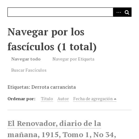
i
n
c
i
Navegar por los
p
a
fascículos (1 total)
l
Navegar todo
Navegar por Etiqueta
Buscar Fascículos
Etiquetas: Derrota carrancista
Ordenar por:
Título
Autor
Fecha de agregación
El Renovador, diario de la
mañana, 1915, Tomo 1, No 34,