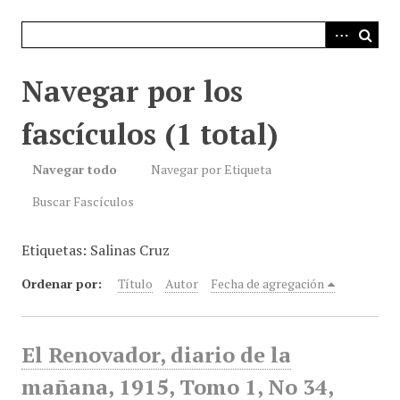
i
n
c
i
Navegar por los
p
a
fascículos (1 total)
l
Navegar todo
Navegar por Etiqueta
Buscar Fascículos
Etiquetas: Salinas Cruz
Ordenar por:
Título
Autor
Fecha de agregación
El Renovador, diario de la
mañana, 1915, Tomo 1, No 34,