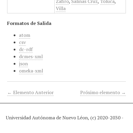
Zafiro
,
Salinas Cruz
,
Toluca
,
Villa
Formatos de Salida
atom
csv
dc-rdf
dcmes-xml
json
omeka-xml
← Elemento Anterior
Próximo elemento →
Universidad Autónoma de Nuevo Léon, (c) 2020-2030 -