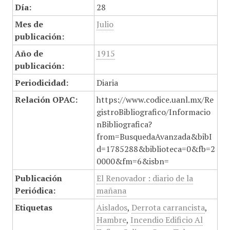
Día:
28
Mes de
Julio
publicación:
Año de
1915
publicación:
Periodicidad:
Diaria
Relación OPAC:
https://www.codice.uanl.mx/Re
gistroBibliografico/Informacio
nBibliografica?
from=BusquedaAvanzada&bibI
d=1785288&biblioteca=0&fb=2
0000&fm=6&isbn=
Publicación
El Renovador : diario de la
Periódica:
mañana
Etiquetas
Aislados
,
Derrota carrancista
,
Hambre
,
Incendio Edificio Al