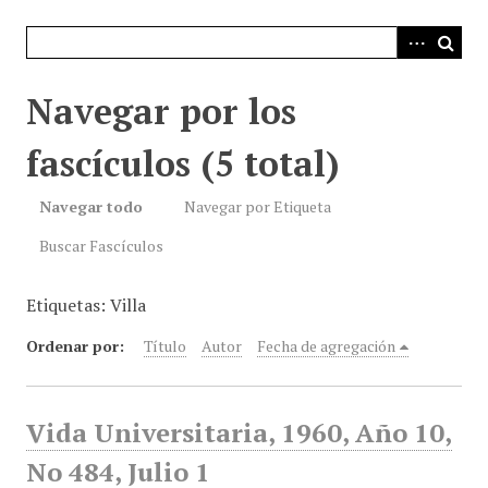
i
n
c
i
Navegar por los
p
a
fascículos (5 total)
l
Navegar todo
Navegar por Etiqueta
Buscar Fascículos
Etiquetas: Villa
Ordenar por:
Título
Autor
Fecha de agregación
Vida Universitaria, 1960, Año 10,
No 484, Julio 1