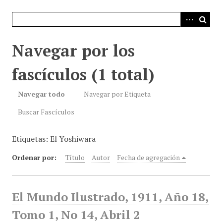
i
n
c
i
Navegar por los
p
a
fascículos (1 total)
l
Navegar todo
Navegar por Etiqueta
Buscar Fascículos
Etiquetas: El Yoshiwara
Ordenar por:
Título
Autor
Fecha de agregación
El Mundo Ilustrado, 1911, Año 18,
Tomo 1, No 14, Abril 2