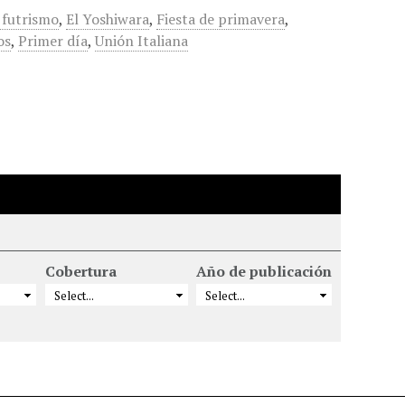
 futrismo
,
El Yoshiwara
,
Fiesta de primavera
,
os
,
Primer día
,
Unión Italiana
Cobertura
Año de publicación