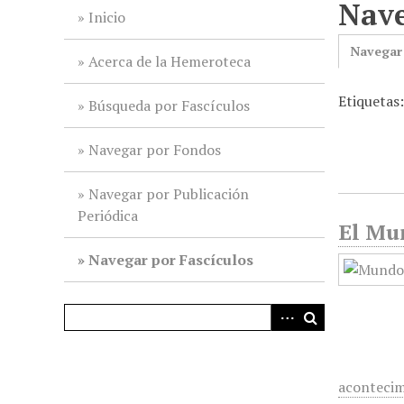
Nave
i
Inicio
n
Navegar
c
Acerca de la Hemeroteca
i
Etiquetas
p
Búsqueda por Fascículos
a
l
Navegar por Fondos
Navegar por Publicación
Periódica
El Mun
Navegar por Fascículos
acontecim