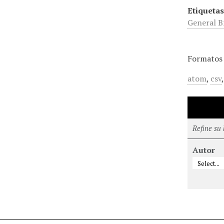
Etiquetas
General B
Formatos 
atom
,
csv
Refine su
Autor