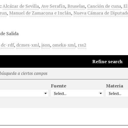
:
Alcázar de Sevilla
,
Ave Serafín
,
Bruselas
,
Canción de cuna
,
El
run
,
Manuel de Zamacona e Inclán
,
Nueva Cámara de Diputad
de Salida
,
dc-rdf
,
dcmes-xml
,
json
,
omeka-xml
,
rss2
Refine search
 búsqueda a ciertos campos
Fuente
Materia