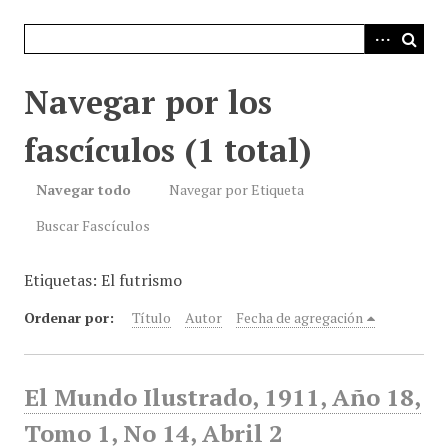
i
n
c
i
Navegar por los
p
a
fascículos (1 total)
l
Navegar todo
Navegar por Etiqueta
Buscar Fascículos
Etiquetas: El futrismo
Ordenar por:
Título
Autor
Fecha de agregación
El Mundo Ilustrado, 1911, Año 18,
Tomo 1, No 14, Abril 2