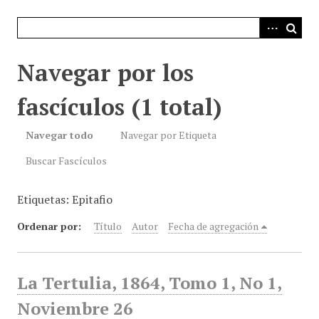
i
n
c
i
Navegar por los
p
a
fascículos (1 total)
l
Navegar todo
Navegar por Etiqueta
Buscar Fascículos
Etiquetas: Epitafio
Ordenar por:
Título
Autor
Fecha de agregación
La Tertulia, 1864, Tomo 1, No 1,
Noviembre 26