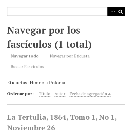
i
n
c
i
Navegar por los
p
a
fascículos (1 total)
l
Navegar todo
Navegar por Etiqueta
Buscar Fascículos
Etiquetas: Himno a Polonia
Ordenar por:
Título
Autor
Fecha de agregación
La Tertulia, 1864, Tomo 1, No 1,
Noviembre 26