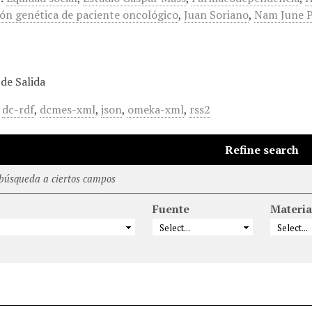
ón genética de paciente oncológico
,
Juan Soriano
,
Nam June P
de Salida
,
dc-rdf
,
dcmes-xml
,
json
,
omeka-xml
,
rss2
Refine search
 búsqueda a ciertos campos
Fuente
Materia