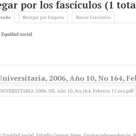
gar por los fascículos (1 tota
 todo
Navegar por Etiqueta
Buscar Fascículos
 Equidad social
niversitaria, 2006, Año 10, No 164, Fe
:
Equidad social
,
Estadio Gaspar Mass
,
Farmacodependencia
,
H