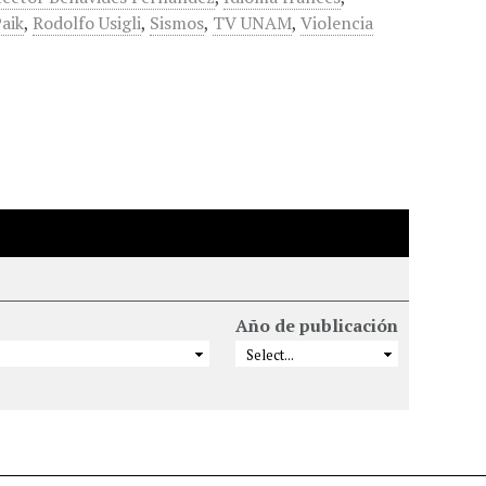
aik
,
Rodolfo Usigli
,
Sismos
,
TV UNAM
,
Violencia
Año de publicación