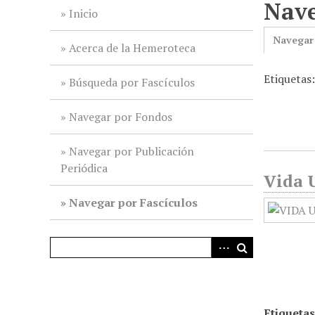
Nave
i
Inicio
n
Navegar
c
Acerca de la Hemeroteca
i
Etiquetas:
p
Búsqueda por Fascículos
a
l
Navegar por Fondos
Navegar por Publicación
Periódica
Vida U
Navegar por Fascículos
Etiquetas