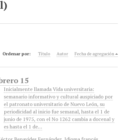
l)
Ordenar por:
Título
Autor
Fecha de agregación
brero 15
Inicialmente llamada Vida universitaria:
semanario informativo y cultural auspiciado por
el patronato universitario de Nuevo León, su
periodicidad al inicio fue semanal, hasta el 1 de
junio de 1975, con el No 1262 cambia a docenal y
es hasta el 1 de…
éctor Benavides Fernández
,
Idioma francés
,