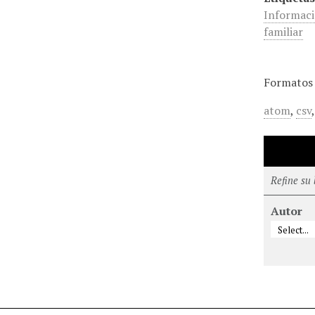
Informaci
familiar
Formatos 
atom
,
csv
Refine su
Autor