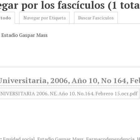
gar por los fascículos (1 tota
 todo
Navegar por Etiqueta
Buscar Fascículos
: Estadio Gaspar Mass
niversitaria, 2006, Año 10, No 164, Fe
:
Equidad social
,
Estadio Gaspar Mass
,
Farmacodependencia
,
H