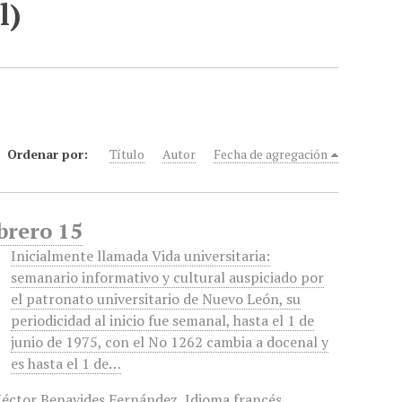
l)
Ordenar por:
Título
Autor
Fecha de agregación
brero 15
Inicialmente llamada Vida universitaria:
semanario informativo y cultural auspiciado por
el patronato universitario de Nuevo León, su
periodicidad al inicio fue semanal, hasta el 1 de
junio de 1975, con el No 1262 cambia a docenal y
es hasta el 1 de…
éctor Benavides Fernández
,
Idioma francés
,