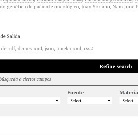
ón genética de paciente oncológico
,
Juan Soriano
,
Nam June P
de Salida
,
dc-rdf
,
dcmes-xml
,
json
,
omeka-xml
,
rss2
Refine search
 búsqueda a ciertos campos
Fuente
Materia