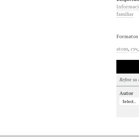
Informaci
familiar
Formatos 
atom
,
csv
Refine su
Autor