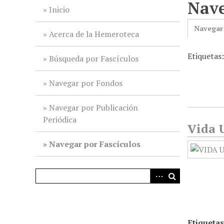
Nave
i
Inicio
n
Navegar
c
Acerca de la Hemeroteca
i
Etiquetas
p
Búsqueda por Fascículos
a
l
Navegar por Fondos
Navegar por Publicación
Periódica
Vida U
Navegar por Fascículos
Etiquetas