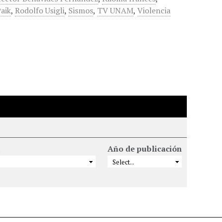
aik
,
Rodolfo Usigli
,
Sismos
,
TV UNAM
,
Violencia
Año de publicación