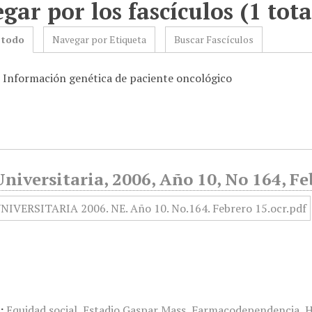
gar por los fascículos (1 tota
 todo
Navegar por Etiqueta
Buscar Fascículos
: Información genética de paciente oncológico
niversitaria, 2006, Año 10, No 164, Fe
:
Equidad social
,
Estadio Gaspar Mass
,
Farmacodependencia
,
H