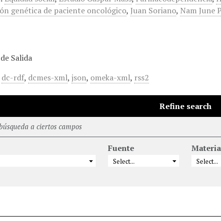
ón genética de paciente oncológico
,
Juan Soriano
,
Nam June P
de Salida
,
dc-rdf
,
dcmes-xml
,
json
,
omeka-xml
,
rss2
Refine search
 búsqueda a ciertos campos
Fuente
Materia