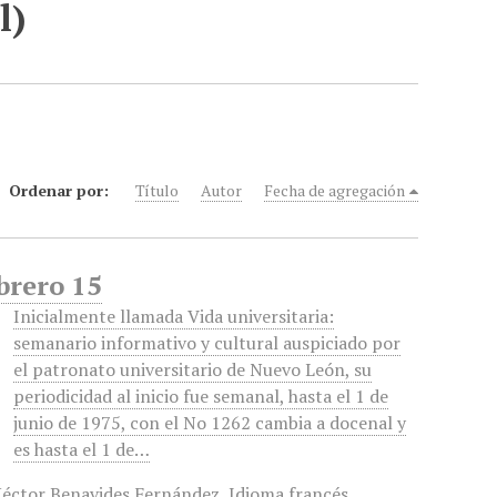
l)
Ordenar por:
Título
Autor
Fecha de agregación
brero 15
Inicialmente llamada Vida universitaria:
semanario informativo y cultural auspiciado por
el patronato universitario de Nuevo León, su
periodicidad al inicio fue semanal, hasta el 1 de
junio de 1975, con el No 1262 cambia a docenal y
es hasta el 1 de…
éctor Benavides Fernández
,
Idioma francés
,