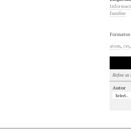
Informaci
familiar
Formatos 
atom
,
csv
Refine su
Autor