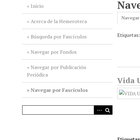
Nave
i
Inicio
n
Navegar
c
Acerca de la Hemeroteca
i
Etiquetas
p
Búsqueda por Fascículos
a
l
Navegar por Fondos
Navegar por Publicación
Periódica
Vida U
Navegar por Fascículos
Etiquetas