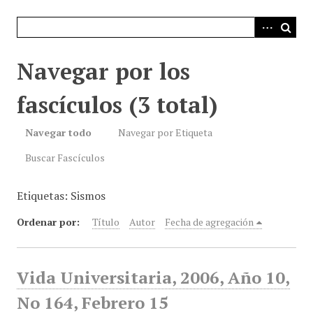
i
n
c
i
Navegar por los
p
a
fascículos (3 total)
l
Navegar todo
Navegar por Etiqueta
Buscar Fascículos
Etiquetas: Sismos
Ordenar por:
Título
Autor
Fecha de agregación
Vida Universitaria, 2006, Año 10,
No 164, Febrero 15