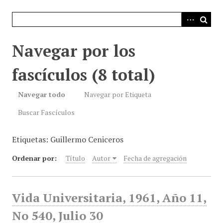
i
n
c
i
Navegar por los
p
a
fascículos (8 total)
l
Navegar todo
Navegar por Etiqueta
Buscar Fascículos
Etiquetas: Guillermo Ceniceros
Ordenar por:
Título
Autor
Fecha de agregación
Vida Universitaria, 1961, Año 11,
No 540, Julio 30