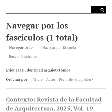
i
n
c
i
Navegar por los
p
a
fascículos (1 total)
l
Navegar todo
Navegar por Etiqueta
Buscar Fascículos
Etiquetas: Identidad arquietctonica
Ordenar por:
Título
Autor
Fecha de agregación
Contexto: Revista de la Facultad
de Arquitectura, 2025, Vol. 19,