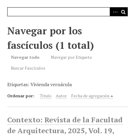
i
n
c
i
Navegar por los
p
a
fascículos (1 total)
l
Navegar todo
Navegar por Etiqueta
Buscar Fascículos
Etiquetas: Vivienda vernácula
Ordenar por:
Título
Autor
Fecha de agregación
Contexto: Revista de la Facultad
de Arquitectura, 2025, Vol. 19,