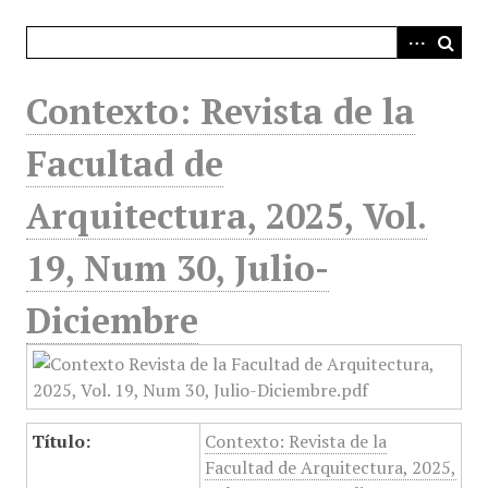
i
n
c
i
Contexto: Revista de la
p
a
Facultad de
l
Arquitectura, 2025, Vol.
19, Num 30, Julio-
Diciembre
Título:
Contexto: Revista de la
Facultad de Arquitectura, 2025,