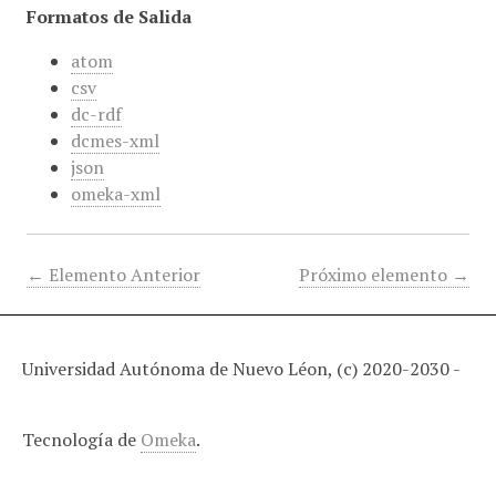
Formatos de Salida
atom
csv
dc-rdf
dcmes-xml
json
omeka-xml
← Elemento Anterior
Próximo elemento →
Universidad Autónoma de Nuevo Léon, (c) 2020-2030 -
Tecnología de
Omeka
.