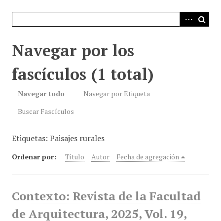
i
n
c
i
Navegar por los
p
a
fascículos (1 total)
l
Navegar todo
Navegar por Etiqueta
Buscar Fascículos
Etiquetas: Paisajes rurales
Ordenar por:
Título
Autor
Fecha de agregación
Contexto: Revista de la Facultad
de Arquitectura, 2025, Vol. 19,