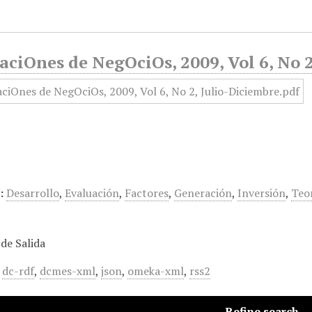
ciOnes de NegOciOs, 2009, Vol 6, No 2
:
Desarrollo
,
Evaluación
,
Factores
,
Generación
,
Inversión
,
Teo
de Salida
,
dc-rdf
,
dcmes-xml
,
json
,
omeka-xml
,
rss2
Refine search