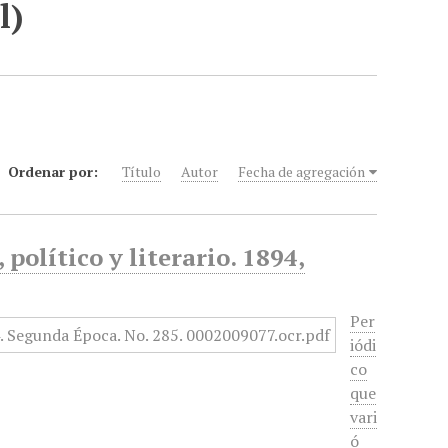
l)
Ordenar por:
Título
Autor
Fecha de agregación
político y literario. 1894,
Per
iódi
co
que
vari
ó