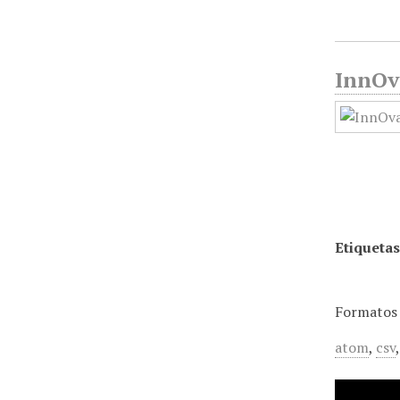
InnOva
Etiquetas
Formatos 
atom
,
csv