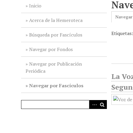
Nave
i
Inicio
n
Navegar
c
Acerca de la Hemeroteca
i
Etiquetas
p
Búsqueda por Fascículos
a
l
Navegar por Fondos
Navegar por Publicación
Periódica
La Voz
Navegar por Fascículos
Segun