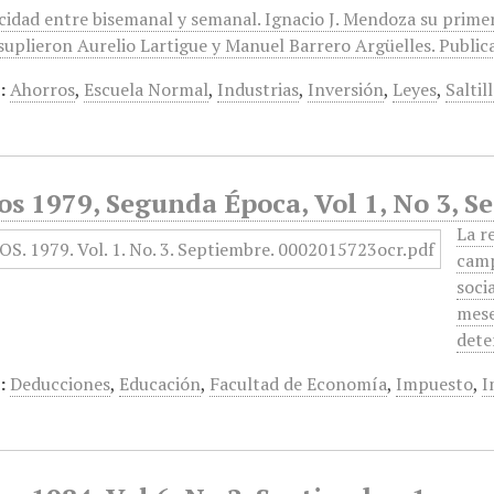
icidad entre bisemanal y semanal. Ignacio J. Mendoza su prime
suplieron Aurelio Lartigue y Manuel Barrero Argüelles. Publica
:
Ahorros
,
Escuela Normal
,
Industrias
,
Inversión
,
Leyes
,
Saltil
s 1979, Segunda Época, Vol 1, No 3, S
La r
camp
soci
mese
dete
:
Deducciones
,
Educación
,
Facultad de Economía
,
Impuesto
,
I