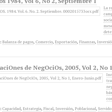
s 1984, Vol 6, No 2, Septiembre 1
La r
camp
soci
mese
dete
:
Balanza de pagos
,
Comercio
,
Exportación
,
Finanzas
,
Inversi
ciOnes de NegOciOs, 2005, Vol 2, No 
Inn
tra
neg
bás
con
:
Capacidad
,
Estrategia
,
Fiscal
,
Inversión
,
Poblacional
,
Servido