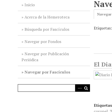
Nave
i
Inicio
n
Navegar
c
Acerca de la Hemeroteca
i
Etiquetas:
p
Búsqueda por Fascículos
a
l
Navegar por Fondos
Navegar por Publicación
Periódica
El Dia
Navegar por Fascículos
Etiquetas
coronel
,