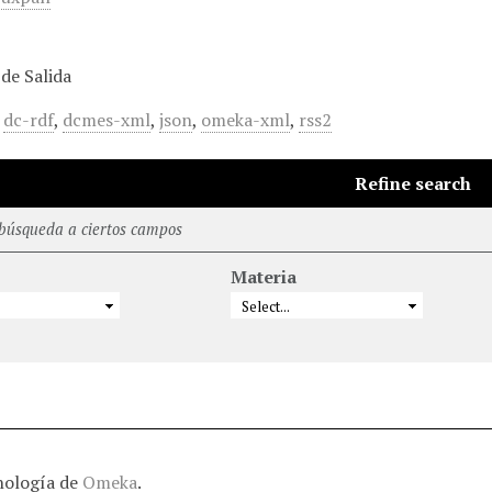
de Salida
,
dc-rdf
,
dcmes-xml
,
json
,
omeka-xml
,
rss2
Refine search
 búsqueda a ciertos campos
Materia
nología de
Omeka
.