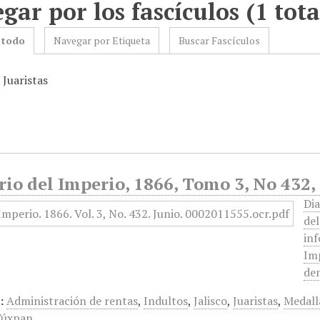
gar por los fascículos (1 tota
 todo
Navegar por Etiqueta
Buscar Fascículos
 Juaristas
rio del Imperio, 1866, Tomo 3, No 432,
Dia
de
inf
Imp
dem
:
Administración de rentas
,
Indultos
,
Jalisco
,
Juaristas
,
Medall
Túxpan