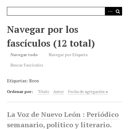
i
n
c
i
Navegar por los
p
a
fascículos (12 total)
l
Navegar todo
Navegar por Etiqueta
Buscar Fascículos
Etiquetas: Reos
Ordenar por:
Título
Autor
Fecha de agregación
La Voz de Nuevo León : Periódico
semanario, político y literario.