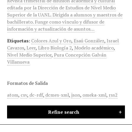
Revista trimestral de difusión académica y cultural
editada por la Dirección de Estudios de Nivel Medio
Superior de la UANL. Dirigida a alumnos y maestros de
bachillerato. Funge como vínculo y difusor de
información y actualización de asuntos…
Etiquetas:
Colores Azul y Oro
,
Esaú González
,
Israel
Cavazos
,
Leer
,
Libro Biología 2
,
Modelo académico
,
Nivel Medio Superior
,
Pura Concepción Galván
Villanueva
Formatos de Salida
atom
,
csv
,
dc-rdf
,
dcmes-xml
,
json
,
omeka-xml
,
rss2
Refine search