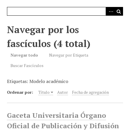
i
n
c
i
Navegar por los
p
a
fascículos (4 total)
l
Navegar todo
Navegar por Etiqueta
Buscar Fascículos
Etiquetas: Modelo académico
Ordenar por:
Título
Autor
Fecha de agregación
Gaceta Universitaria Órgano
Oficial de Publicación y Difusión