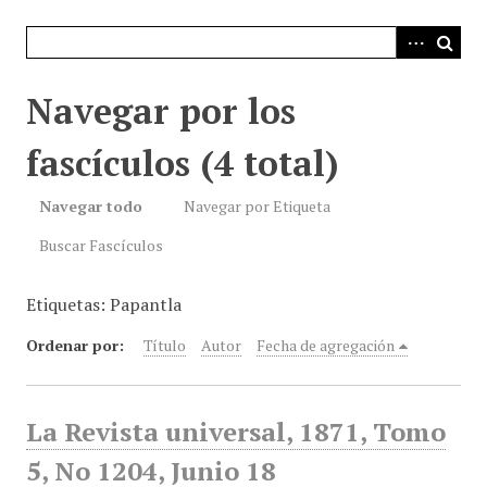
i
n
c
i
Navegar por los
p
a
fascículos (4 total)
l
Navegar todo
Navegar por Etiqueta
Buscar Fascículos
Etiquetas: Papantla
Ordenar por:
Título
Autor
Fecha de agregación
La Revista universal, 1871, Tomo
5, No 1204, Junio 18