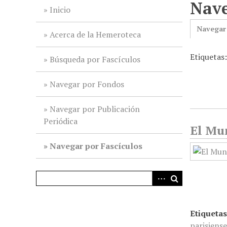
Nave
i
Inicio
n
Navegar
c
Acerca de la Hemeroteca
i
Etiquetas
p
Búsqueda por Fascículos
a
l
Navegar por Fondos
Navegar por Publicación
Periódica
El Mun
Navegar por Fascículos
Etiquetas
parisiens