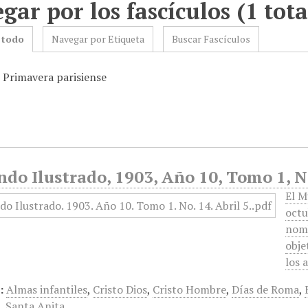
gar por los fascículos (1 tota
 todo
Navegar por Etiqueta
Buscar Fascículos
: Primavera parisiense
do Ilustrado, 1903, Año 10, Tomo 1, No
El M
octu
nomb
obje
los 
:
Almas infantiles
,
Cristo Dios
,
Cristo Hombre
,
Días de Roma
,
e
,
Santa Anita