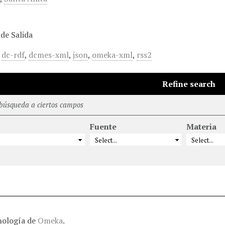
de Salida
,
dc-rdf
,
dcmes-xml
,
json
,
omeka-xml
,
rss2
Refine search
 búsqueda a ciertos campos
Fuente
Materia
nología de
Omeka
.