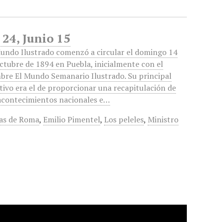
 24, Junio 15
undo Ilustrado comenzó a circular el domingo 14
ctubre de 1894 en Puebla, inicialmente con el
re El Mundo Semanario Ilustrado. Su principal
tivo era el de proporcionar una recapitulación de
acontecimientos nacionales e…
as de Roma
,
Emilio Pimentel
,
Los peleles
,
Ministro