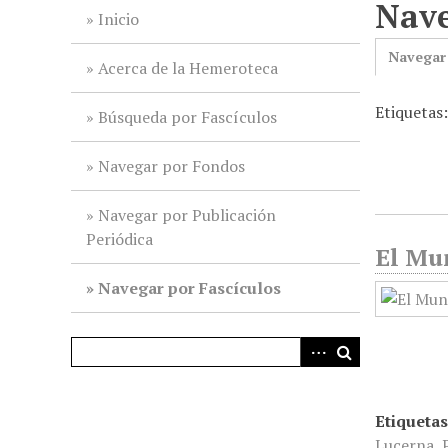
Nave
i
Inicio
n
Navegar
c
Acerca de la Hemeroteca
i
Etiquetas
p
Búsqueda por Fascículos
a
l
Navegar por Fondos
Navegar por Publicación
Periódica
El Mun
Navegar por Fascículos
Etiquetas
Lucerna
,