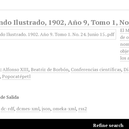
do Ilustrado, 1902, Año 9, Tomo 1, No
El M
de o
nomb
obje
los 
:
Alfonso XIII
,
Beatriz de Borbón
,
Conferencias científicas
,
Dí
,
Popocatépetl
de Salida
,
dc-rdf
,
dcmes-xml
,
json
,
omeka-xml
,
rss2
Refine search