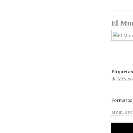
El Mun
Etiquetas
de México
Formatos 
atom
,
csv