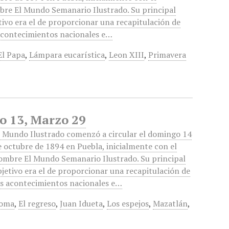
re El Mundo Semanario Ilustrado. Su principal
tivo era el de proporcionar una recapitulación de
acontecimientos nacionales e…
El Papa
,
Lámpara eucarística
,
Leon XIII
,
Primavera
o 13, Marzo 29
l Mundo Ilustrado comenzó a circular el domingo 14
e octubre de 1894 en Puebla, inicialmente con el
ombre El Mundo Semanario Ilustrado. Su principal
bjetivo era el de proporcionar una recapitulación de
os acontecimientos nacionales e…
Roma
,
El regreso
,
Juan Idueta
,
Los espejos
,
Mazatlán
,