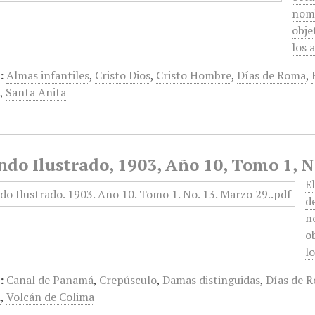
nomb
obje
los 
:
Almas infantiles
,
Cristo Dios
,
Cristo Hombre
,
Días de Roma
,
e
,
Santa Anita
do Ilustrado, 1903, Año 10, Tomo 1, N
E
d
n
o
l
:
Canal de Panamá
,
Crepúsculo
,
Damas distinguidas
,
Días de 
a
,
Volcán de Colima