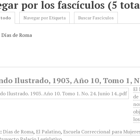
gar por los fascículos (5 tota
 todo
Navegar por Etiqueta
Buscar Fascículos
: Días de Roma
do Ilustrado, 1903, Año 10, Tomo 1, N
El
de
no
ob
lo
:
Días de Roma
,
El Palatino
,
Escuela Correccional para Mujere
Proyecto Palacio Legislativo