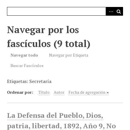
i
n
c
i
Navegar por los
p
a
fascículos (9 total)
l
Navegar todo
Navegar por Etiqueta
Buscar Fascículos
Etiquetas: Secretaría
Ordenar por:
Título
Autor
Fecha de agregación
La Defensa del Pueblo, Dios,
patria, libertad, 1892, Año 9, No