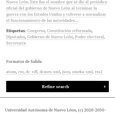
Nuevo León. Este fue el nombre que se dio al periódico
oficial del gobierno de Nuevo León al terminar la
guerra con los Estados Unidos y volverse a normalizar
el funcionamiento de las autoridades…
Etiquetas:
Congreso
,
Constitución reformada
,
Diputados
,
Gobierno de Nuevo León
,
Poder electoral
,
Secretaría
Formatos de Salida
atom
,
csv
,
dc-rdf
,
dcmes-xml
,
json
,
omeka-xml
,
rss2
Refine search
Universidad Autónoma de Nuevo Léon, (c) 2020-2030 -