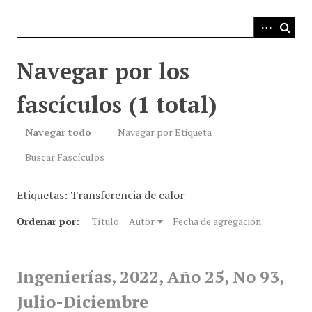
i
n
c
i
Navegar por los
p
a
fascículos (1 total)
l
Navegar todo
Navegar por Etiqueta
Buscar Fascículos
Etiquetas: Transferencia de calor
Ordenar por:
Título
Autor
Fecha de agregación
Ingenierías, 2022, Año 25, No 93,
Julio-Diciembre