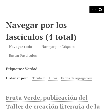
i
n
c
i
Navegar por los
p
a
fascículos (4 total)
l
Navegar todo
Navegar por Etiqueta
Buscar Fascículos
Etiquetas: Verdad
Ordenar por:
Título
Autor
Fecha de agregación
Fruta Verde, publicación del
Taller de creación literaria de la