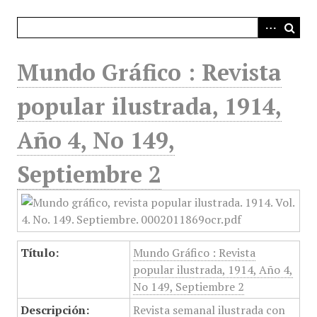
i
n
c
i
Mundo Gráfico : Revista
p
a
popular ilustrada, 1914,
l
Año 4, No 149,
Septiembre 2
Título:
Mundo Gráfico : Revista
popular ilustrada, 1914, Año 4,
No 149, Septiembre 2
Descripción:
Revista semanal ilustrada con