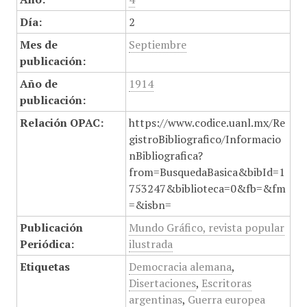
Día:
2
Mes de
Septiembre
publicación:
Año de
1914
publicación:
Relación OPAC:
https://www.codice.uanl.mx/Re
gistroBibliografico/Informacio
nBibliografica?
from=BusquedaBasica&bibId=1
753247&biblioteca=0&fb=&fm
=&isbn=
Publicación
Mundo Gráfico, revista popular
Periódica:
ilustrada
Etiquetas
Democracia alemana
,
Disertaciones
,
Escritoras
argentinas
,
Guerra europea