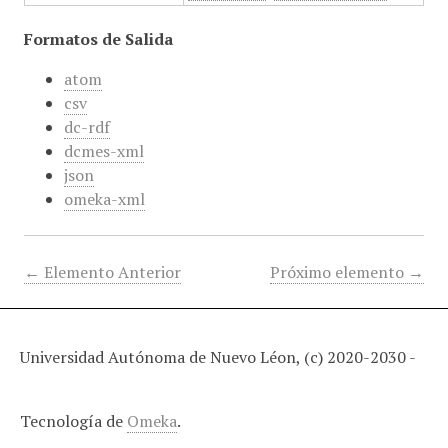
Formatos de Salida
atom
csv
dc-rdf
dcmes-xml
json
omeka-xml
← Elemento Anterior
Próximo elemento →
Universidad Autónoma de Nuevo Léon, (c) 2020-2030 -
Tecnología de
Omeka
.