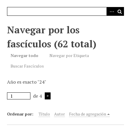
i
n
c
i
Navegar por los
p
a
fascículos (62 total)
l
Navegar todo
Navegar por Etiqueta
Buscar Fascículos
Año es exacto "24"
de 4
Ordenar por:
Título
Autor
Fecha de agregación